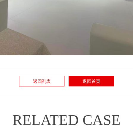
返回列表
返回首页
RELATED CASE