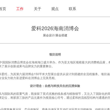
首页
工作
关于
观点
联系
爱科2026海南消博会
展会设计/展会搭建
项目说明
第六届中国国际消费品博览会在海南海口盛大举办。作为亚太地区规模最大的消费精品展
供了展示创新成果与品牌实力的重要舞台。
科委托，为其第六届消博会150平米大型展台提供从设计到搭建的全流程服务。项目
专业实力助力富进爱科在消博会上完美亮相。
设计理念：自然与科技共生的沉浸体验
风与国际风的双重气质，既保留了英式优雅的线条感与精致细节，又注入了国际化的
牌定位，将胶原三肽的产品元素作为视觉核心符号，通过柔和的流线型结构与通透的
为品牌形象展示区、产品体验区、商务洽谈区及互动打卡区四大功能板块。动线设计遵