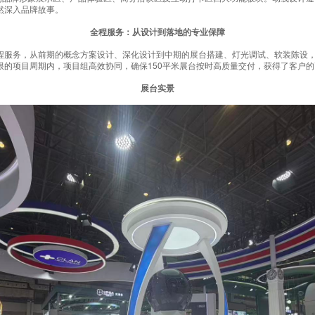
然深入品牌故事。
全程服务：从设计到落地的专业保障
程服务，从前期的概念方案设计、深化设计到中期的展台搭建、灯光调试、软装陈设
限的项目周期内，项目组高效协同，确保150平米展台按时高质量交付，获得了客户
展台实景